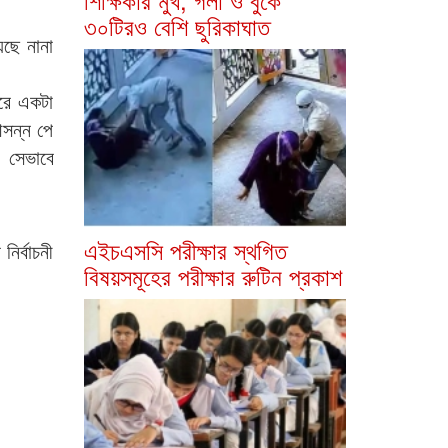
৩০টিরও বেশি ছুরিকাঘাত
েছে নানা
তরে একটা
আসন্ন পে
; সেভাবে
এইচএসসি পরীক্ষার স্থগিত
ির্বাচনী
বিষয়সমূহের পরীক্ষার রুটিন প্রকাশ