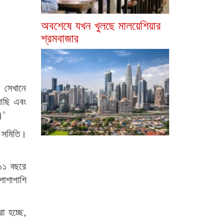
অবশেষে যখন খুলছে মালয়েশিয়ার
শ্রমবাজার
 সেখানে
 আছি এবং
।’
ণ সমিতি।
১১ বছরে
পাশাপাশি
া হচ্ছে,