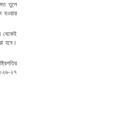
ামত তুলে
়ন হওয়ার
াস থেকেই
করা হবে।
্ট্রপতির
 ২০২৬-২৭