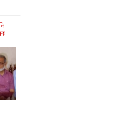
লি
ৃষক