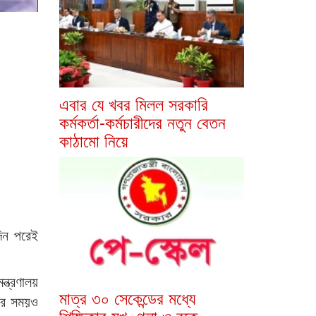
এবার যে খবর মিলল সরকারি
কর্মকর্তা-কর্মচারীদের নতুন বেতন
কাঠামো নিয়ে
িন পরেই
্ত্রণালয়
মাত্র ৩০ সেকেন্ডের মধ্যে
রের সময়ও
শিক্ষিকার মুখ, গলা ও বুকে