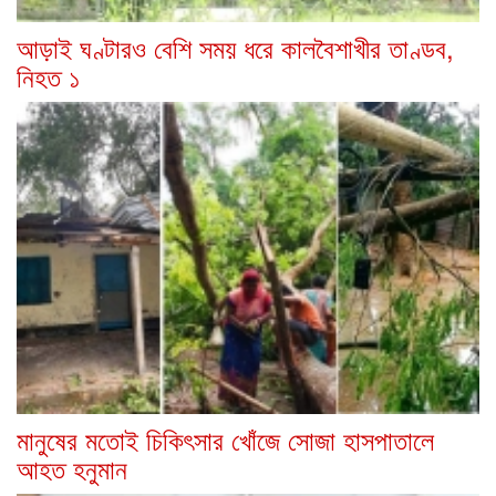
আড়াই ঘণ্টারও বেশি সময় ধরে কালবৈশাখীর তাণ্ডব,
নিহত ১
মানুষের মতোই চিকিৎসার খোঁজে সোজা হাসপাতালে
আহত হনুমান