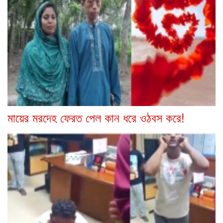
মায়ের মরদেহ ফেরত পেল কান ধরে ওঠবস করে!