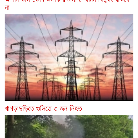
না
খাগড়াছড়িতে গুলিতে ৩ জন নিহত