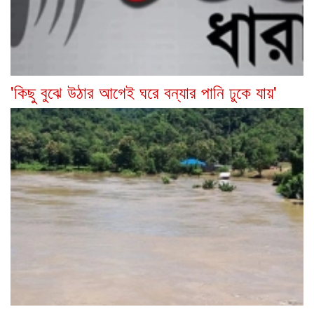
'কিছু বুঝে উঠার আগেই ঘরে বন্যার পানি ঢুকে যায়'