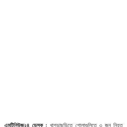
এমটিনিউজ২৪ ডেস্ক :
খাগড়াছড়িতে গোলাগুলিতে ৩ জন নিহত