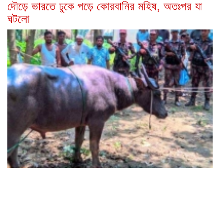
দৌড়ে ভারতে ঢুকে পড়ে কোরবানির মহিষ, অতঃপর যা
ঘটলো