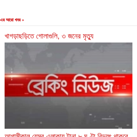
এর আরো খবর »
খাগড়াছড়িতে গোলাগুলি, ৩ জনের মৃত্যু
আগামীকাল যেসব এলাকায় টানা ৮ ঘণ্টা বিদ্যুৎ থাকবে