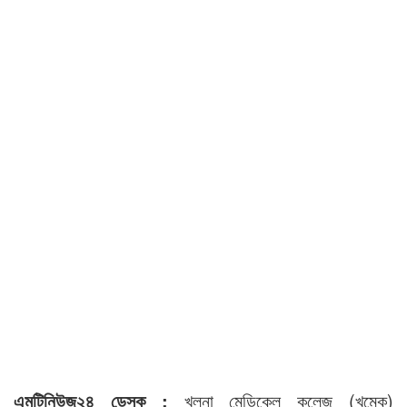
এমটিনিউজ২৪ ডেস্ক :
খুলনা মেডিকেল কলেজ (খুমেক)