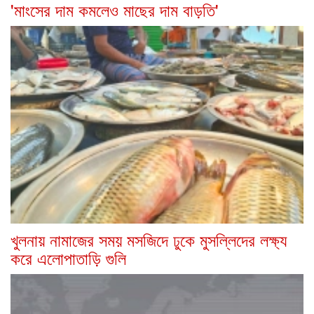
'মাংসের দাম কমলেও মাছের দাম বাড়তি'
খুলনায় নামাজের সময় মসজিদে ঢুকে মুসল্লিদের লক্ষ্য
করে এলোপাতাড়ি গুলি