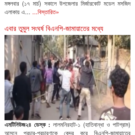
মঙ্গলবার (১৭ মার্চ) সকালে উপজেলার মির্জারকোট মডেল মসজিদ
এলাকায় এ...
...বিস্তারিত»
এবার তুমুল সংঘর্ষ বিএনপি-জামায়াতের মধ্যে
এমটিনিউজ২৪ ডেস্ক :
লালমনিরহাট-১ (হাতিবান্ধা ও পাটগ্রাম)
আসনে প্রচার-প্রচারণাকে কেন্দ্র করে বিএনপি-জামায়াতের