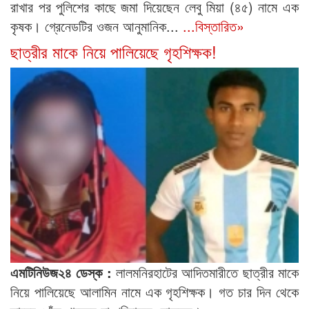
রাখার পর পুলিশের কাছে জমা দিয়েছেন লেবু মিয়া (৪৫) নামে এক
কৃষক। গ্রেনেডটির ওজন আনুমানিক...
...বিস্তারিত»
ছাত্রীর মাকে নিয়ে পালিয়েছে গৃহশিক্ষক!
এমটিনিউজ২৪ ডেস্ক :
লালমনিরহাটের আদিতমারীতে ছাত্রীর মাকে
নিয়ে পালিয়েছে আলামিন নামে এক গৃহশিক্ষক। গত চার দিন থেকে