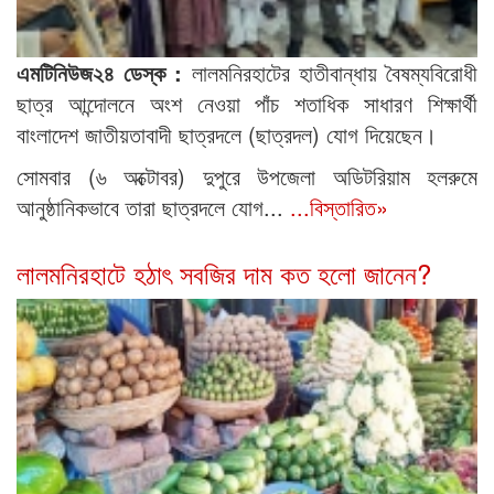
এমটিনিউজ২৪ ডেস্ক :
লালমনিরহাটের হাতীবান্ধায় বৈষম্যবিরোধী
ছাত্র আন্দোলনে অংশ নেওয়া পাঁচ শতাধিক সাধারণ শিক্ষার্থী
বাংলাদেশ জাতীয়তাবাদী ছাত্রদলে (ছাত্রদল) যোগ দিয়েছেন।
সোমবার (৬ অক্টোবর) দুপুরে উপজেলা অডিটরিয়াম হলরুমে
আনুষ্ঠানিকভাবে তারা ছাত্রদলে যোগ...
...বিস্তারিত»
লালমনিরহাটে হঠাৎ সবজির দাম কত হলো জানেন?