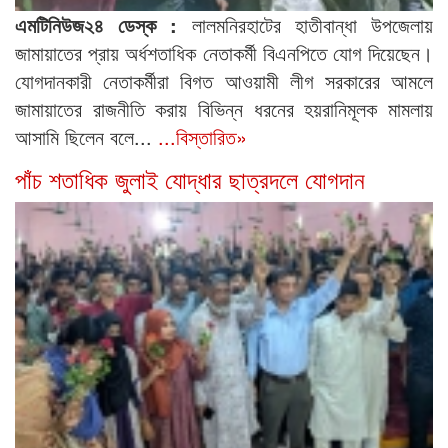
এমটিনিউজ২৪ ডেস্ক :
লালমনিরহাটের হাতীবান্ধা উপজেলায়
জামায়াতের প্রায় অর্ধশতাধিক নেতাকর্মী বিএনপিতে যোগ দিয়েছেন।
যোগদানকারী নেতাকর্মীরা বিগত আওয়ামী লীগ সরকারের আমলে
জামায়াতের রাজনীতি করায় বিভিন্ন ধরনের হয়রানিমূলক মামলায়
আসামি ছিলেন বলে...
...বিস্তারিত»
পাঁচ শতাধিক জুলাই যোদ্ধার ছাত্রদলে যোগদান