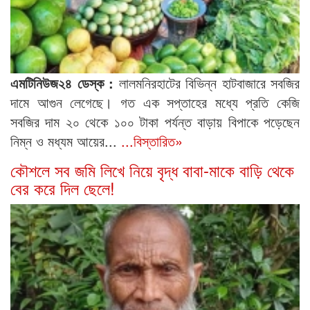
এমটিনিউজ২৪ ডেস্ক :
লালমনিরহাটের বিভিন্ন হাটবাজারে সবজির
দামে আগুন লেগেছে। গত এক সপ্তাহের মধ্যে প্রতি কেজি
সবজির দাম ২০ থেকে ১০০ টাকা পর্যন্ত বাড়ায় বিপাকে পড়েছেন
নিম্ন ও মধ্যম আয়ের...
...বিস্তারিত»
কৌশলে সব জমি লিখে নিয়ে বৃদ্ধ বাবা-মাকে বাড়ি থেকে
বের করে দিল ছেলে!