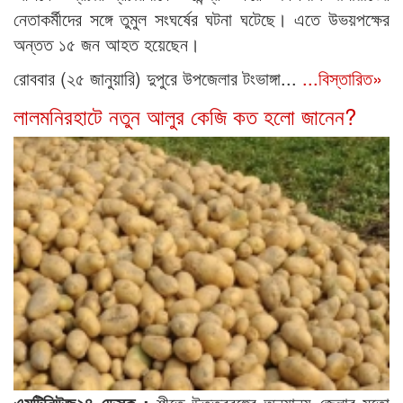
নেতাকর্মীদের সঙ্গে তুমুল সংঘর্ষের ঘটনা ঘটেছে। এতে উভয়পক্ষের
অন্তত ১৫ জন আহত হয়েছেন।
রোববার (২৫ জানুয়ারি) দুপুরে উপজেলার টংভাঙ্গা...
...বিস্তারিত»
লালমনিরহাটে নতুন আলুর কেজি কত হলো জানেন?
এমটিনিউজ২৪ ডেস্ক :
শীতে উত্তরবঙ্গের অন্যান্য জেলার মতো