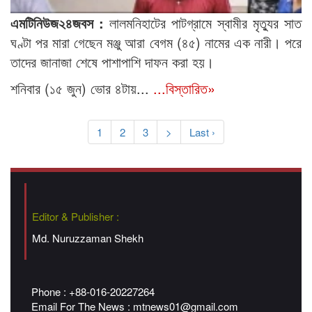
এমটিনিউজ২৪জবস :
লালমনিহাটের পাটগ্রামে স্বামীর মৃত্যুর সাত
ঘণ্টা পর মারা গেছেন মঞ্জু আরা বেগম (৪৫) নামের এক নারী। পরে
তাদের জানাজা শেষে পাশাপাশি দাফন করা হয়।
শনিবার (১৫ জুন) ভোর ৪টায়...
...বিস্তারিত»
1
2
3
>
Last ›
Editor & Publisher :
Md. Nuruzzaman Shekh
Phone : +88-016-20227264
Email For The News :
mtnews01@gmail.com