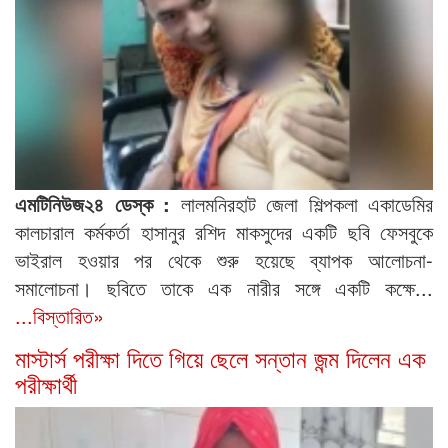
এমটিনিউজ২৪ ডেস্ক :
লালমনিরহাট জেলা শিল্পকলা একাডেমির
কালচারাল কর্মকর্তা হাসানুর রশিদ মাকসুদের একটি ছবি ফেসবুকে
ভাইরাল হওয়ার পর থেকে শুরু হয়েছে ব্যাপক আলোচনা-
সমালোচনা। ছবিতে তাকে এক নারীর সঙ্গে একটি কক্ষে...
...বিস্তারিত»
মাস্টার্স পরীক্ষা দিতে গিয়ে ছেলে সন্তান জন্ম দিলেন এক
পরীক্ষার্থী