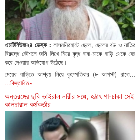
এমটিনিউজ২৪ ডেস্ক :
লালমনিরহাটে ছেলে, ছেলের বউ ও নাতির
বিরুদ্ধে কৌশলে জমি লিখে নিয়ে বৃদ্ধ বাবা-মাকে বাড়ি থেকে বের
করে দেওয়ার অভিযোগ উঠেছে।
মেয়ের বাড়িতে আশ্রয় নিয়ে বৃহস্পতিবার (৮ আগস্ট) রাতে...
...বিস্তারিত»
অন্তরঙ্গের ছবি ভাইরাল নারীর সঙ্গে, হঠাৎ গা-ঢাকা সেই
কালচারাল কর্মকর্তার