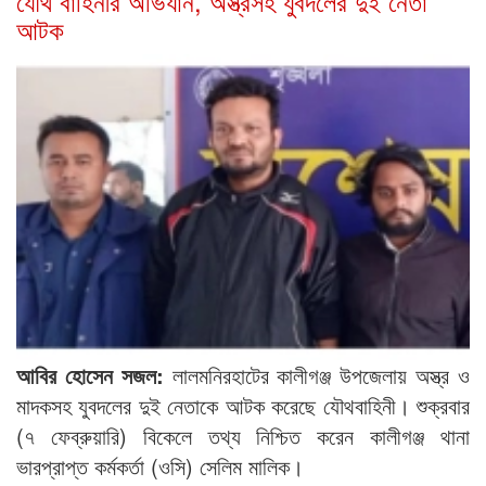
যৌথ বাহিনীর অভিযান, অস্ত্রসহ যুবদলের দুই নেতা
আটক
আবির হোসেন সজল:
লালমনিরহাটের কালীগঞ্জ উপজেলায় অস্ত্র ও
মাদকসহ যুবদলের দুই নেতাকে আটক করেছে যৌথবাহিনী। শুক্রবার
(৭ ফেব্রুয়ারি) বিকেলে তথ্য নিশ্চিত করেন কালীগঞ্জ থানা
ভারপ্রাপ্ত কর্মকর্তা (ওসি) সেলিম মালিক।