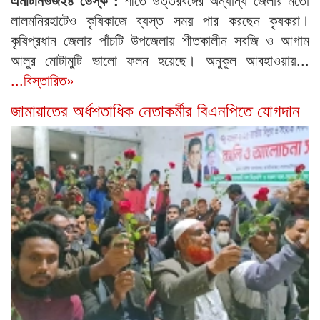
লালমনিরহাটেও কৃষিকাজে ব্যস্ত সময় পার করছেন কৃষকরা।
কৃষিপ্রধান জেলার পাঁচটি উপজেলায় শীতকালীন সবজি ও আগাম
আলুর মোটামুটি ভালো ফলন হয়েছে। অনুকূল আবহাওয়ায়...
...বিস্তারিত»
জামায়াতের অর্ধশতাধিক নেতাকর্মীর বিএনপিতে যোগদান