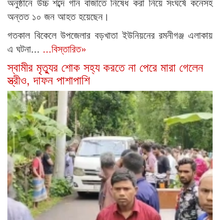
অনুষ্ঠানে উচ্চ শব্দে গান বাজাতে নিষেধ করা নিয়ে সংঘর্ষে কনেসহ
অন্তত ১০ জন আহত হয়েছেন।
গতকাল বিকেলে উপজেলার বড়খাতা ইউনিয়নের রমনীগঞ্জ এলাকায়
এ ঘটনা...
...বিস্তারিত»
স্বামীর মৃত্যুর শোক সহ্য করতে না পেরে মারা গেলেন
স্ত্রীও, দাফন পাশাপাশি