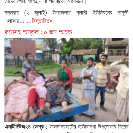
তাদের খোঁজ পাচ্ছেন না পরিবারের লোকজন।
মঙ্গলবার (২ জুলাই) উপজেলার পলাশী ইউনিয়নের নামুড়ী
এলাকায়...
...বিস্তারিত»
কনেসহ অন্তত ১০ জন আহত
এমটিনিউজ২৪ ডেস্ক :
লালমনিরহাটের হাতীবান্ধা উপজেলায় বিয়ের