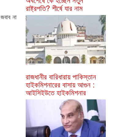
রাষ্ট্রপতি? শীর্ষে যার নাম
 জবাব না
রাজধানীর বারিধারায় পাকিস্তান
হাইকমিশনারের বাসায় আগুন :
আইসিইউতে হাইকমিশনার