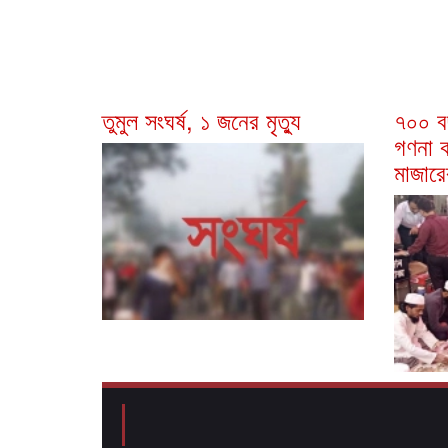
তুমুল সংঘর্ষ, ১ জনের মৃত্যু
৭০০ বছ
গণনা ক
মাজারে