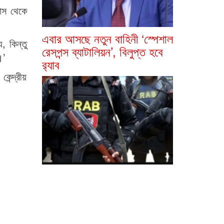
বাস থেকে
এবার আসছে নতুন বাহিনী ‘স্পেশাল
, কিন্তু
রেসপন্স ব্যাটালিয়ন’, বিলুপ্ত হবে
।’
র‍্যাব
েন্দ্রীয়