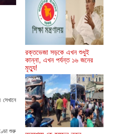
রক্তভেজা সড়কে এখন শুধুই
কান্না, এখন পর্যন্ত ১৬ জনের
মৃত্যু!
র সেখানে
্ডা শুরু
অবশেষে কে হচ্ছেন নতুন