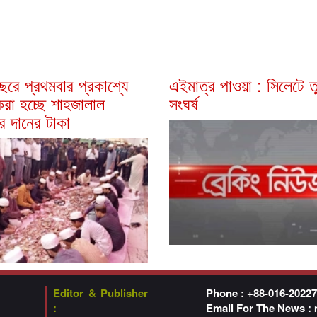
রে প্রথমবার প্রকাশ্যে
এইমাত্র পাওয়া : সিলেটে তু
রা হচ্ছে শাহজালাল
সংঘর্ষ
র দানের টাকা
Editor & Publisher
Phone : +88-016-2022
:
Email For The News :