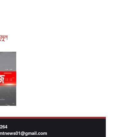
মুল
7264
mtnews01@gmail.com