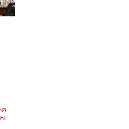
এখন
ের