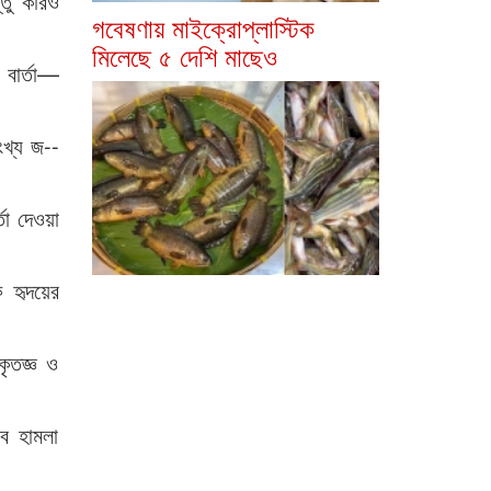
্তু কারও
গবেষণায় মাইক্রোপ্লাস্টিক
মিলেছে ৫ দেশি মাছেও
 বার্তা—
ংখ্য জ--
তা দেওয়া
ে হৃদয়ের
কৃতজ্ঞ ও
সব হামলা