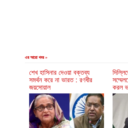
এর আরো খবর »
শেখ হাসিনার দেওয়া বক্তব্য
দিল্লি
সমর্থন করে না ভারত : রণধীর
সম্মেল
জয়সোয়াল
করল ভ