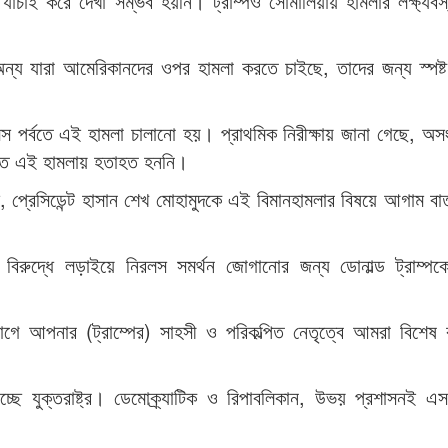
 যাচাই করে দেখা সম্ভব হয়নি। ট্রাম্পও সোমালিয়ায় হামলার লক্ষ্যবস
্য যারা আমেরিকানদের ওপর হামলা করতে চাইছে, তাদের জন্য স্পষ্ট
 গোলিস পর্বতে এই হামলা চালানো হয়। প্রাথমিক নিরীক্ষায় জানা গেছে, অস
্তি এই হামলায় হতাহত হননি।
ে, প্রেসিডেন্ট হাসান শেখ মোহামুদকে এই বিমানহামলার বিষয়ে আগাম বার্
ের বিরুদ্ধে লড়াইয়ে নিরলস সমর্থন জোগানোর জন্য ডোনাল্ড ট্রাম্পক
্যোগে আপনার (ট্রাম্পের) সাহসী ও পরিকল্পিত নেতৃত্বে আমরা বিশেষ 
ছে যুক্তরাষ্ট্র। ডেমোক্র্যাটিক ও রিপাবলিকান, উভয় প্রশাসনই এ