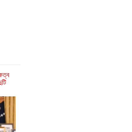
িকত্ব
ুটি