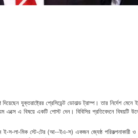
 দিয়েছেন যুক্তরাষ্ট্রের প্রেসিডেন্ট ডোনাল্ড ট্রাম্প। তার নির্দেশ মেনে
্যম এক্সে এ বিষয়ে একটি পোস্ট দেন। বিবিসির প্রতিবেদনে বিষয়টি উল
েন ই-স-লা-মিক স্টে-টের (আ--ইএ-স) একজন জ্যেষ্ঠ পরিকল্পনাকারী ও 