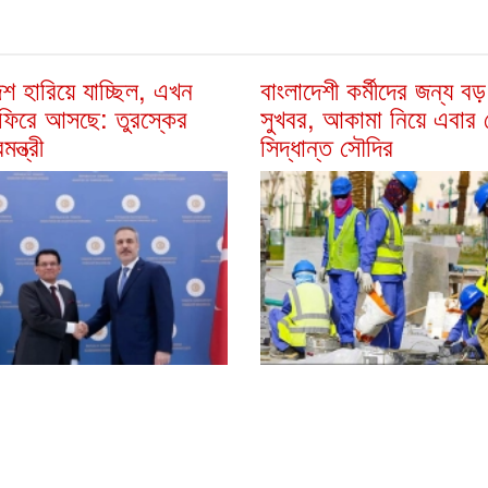
েশ হারিয়ে যাচ্ছিল, এখন
বাংলাদেশী কর্মীদের জন্য বড়
ফিরে আসছে: তুরস্কের
সুখবর, আকামা নিয়ে এবার 
মন্ত্রী
সিদ্ধান্ত সৌদির