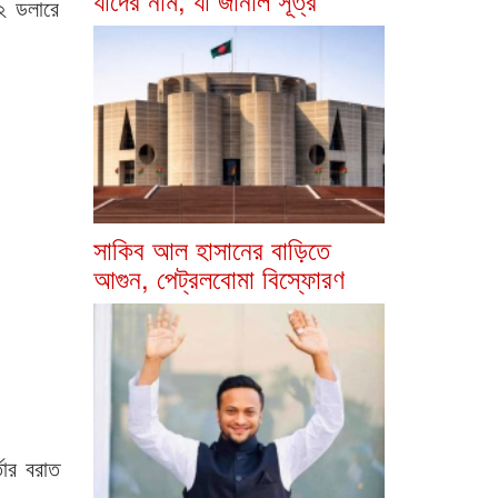
২ ডলারে
সাকিব আল হাসানের বাড়িতে
আগুন, পেট্রলবোমা বিস্ফোরণ
তার বরাত