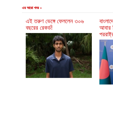
এর আরো খবর »
এই তরুণ ভেঙ্গে ফেললেন ৩০৬
বাংলাদ
বছরের রেকর্ড!
আবার 
পররাষ্ট্র