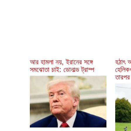
আর হামলা নয়, ইরানের সঙ্গে
হঠাৎ আ
সমঝোতা চাই: ডোনাল্ড ট্রাম্প
হেলিকপ
তারপর