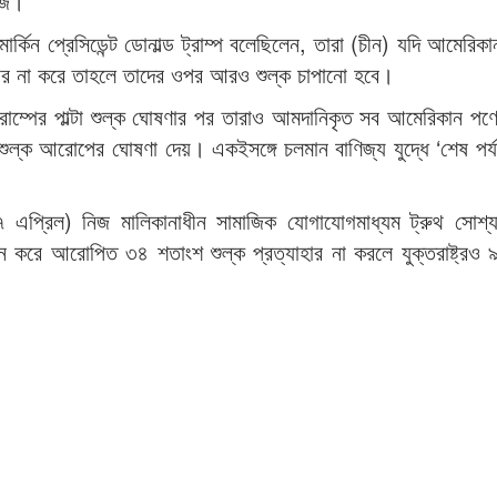
িউজ।
্কিন প্রেসিডেন্ট ডোনাল্ড ট্রাম্প বলেছিলেন, তারা (চীন) যদি আমেরিকা
ার না করে তাহলে তাদের ওপর আরও শুল্ক চাপানো হবে।
 ট্রাম্পের পাল্টা শুল্ক ঘোষণার পর তারাও আমদানিকৃত সব আমেরিকান পণ
ুল্ক আরোপের ঘোষণা দেয়। একইসঙ্গে চলমান বাণিজ্য যুদ্ধে ‘শেষ পর্
৭ এপ্রিল) নিজ মালিকানাধীন সামাজিক যোগাযোগমাধ্যম ট্রুথ সোশ্
ুন করে আরোপিত ৩৪ শতাংশ শুল্ক প্রত্যাহার না করলে যুক্তরাষ্ট্রও 