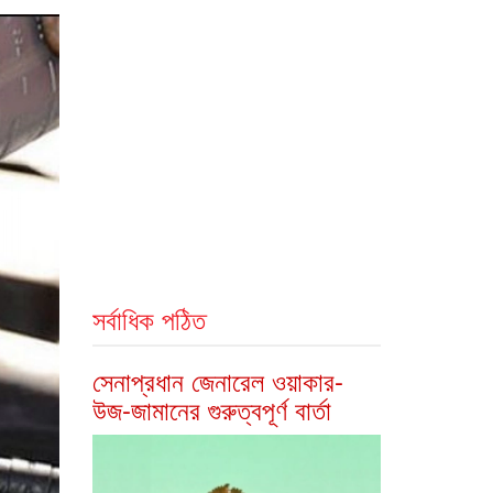
সর্বাধিক পঠিত
সেনাপ্রধান জেনারেল ওয়াকার-
উজ-জামানের গুরুত্বপূর্ণ বার্তা