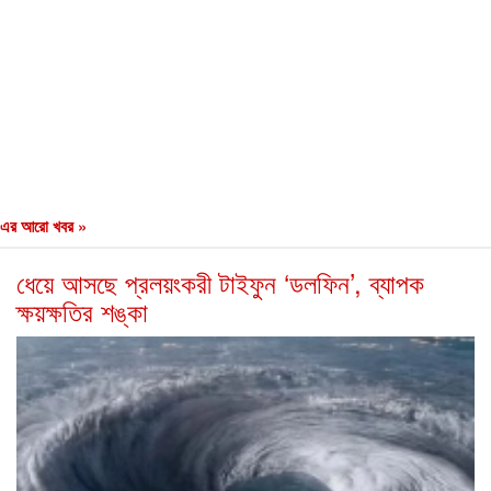
এর আরো খবর »
ধেয়ে আসছে প্রলয়ংকরী টাইফুন ‌‘ডলফিন’, ব্যাপক
ক্ষয়ক্ষতির শঙ্কা