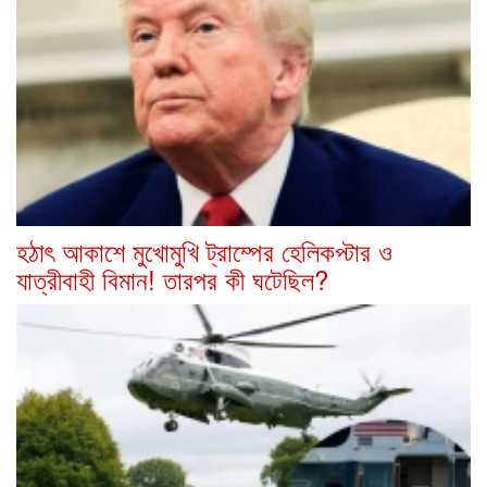
হঠাৎ আকাশে মুখোমুখি ট্রাম্পের হেলিকপ্টার ও
যাত্রীবাহী বিমান! তারপর কী ঘটেছিল?