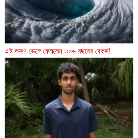
এই তরুণ ভেঙ্গে ফেললেন ৩০৬ বছরের রেকর্ড!