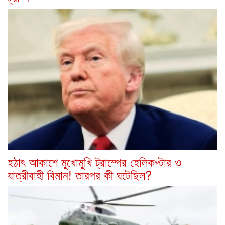
হঠাৎ আকাশে মুখোমুখি ট্রাম্পের হেলিকপ্টার ও
যাত্রীবাহী বিমান! তারপর কী ঘটেছিল?