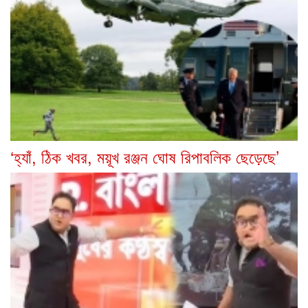
‘হ্যাঁ, ঠিক খবর, ময়ূখ রঞ্জন ঘোষ রিপাবলিক ছেড়েছে’