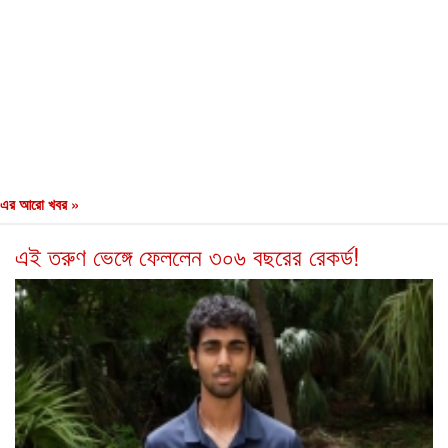
এর আরো খবর »
এই তরুণ ভেঙ্গে ফেললেন ৩০৬ বছরের রেকর্ড!