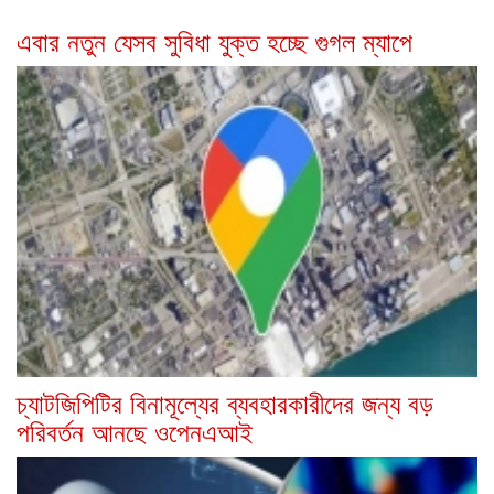
এবার নতুন যেসব সুবিধা যুক্ত হচ্ছে গুগল ম্যাপে
চ্যাটজিপিটির বিনামূল্যের ব্যবহারকারীদের জন্য বড়
পরিবর্তন আনছে ওপেনএআই