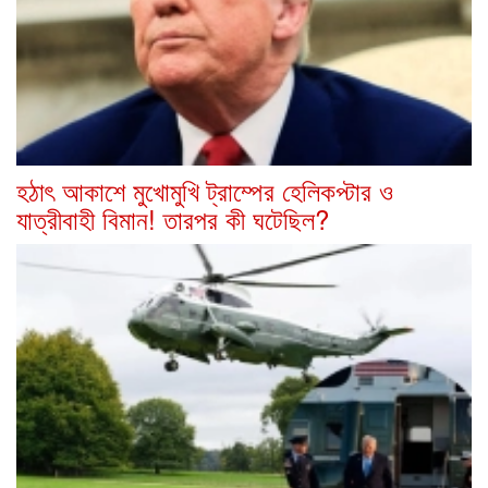
হঠাৎ আকাশে মুখোমুখি ট্রাম্পের হেলিকপ্টার ও
যাত্রীবাহী বিমান! তারপর কী ঘটেছিল?