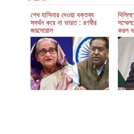
শেখ হাসিনার দেওয়া বক্তব্য
দিল্লি
সমর্থন করে না ভারত : রণধীর
সম্মেল
জয়সোয়াল
করল ভ