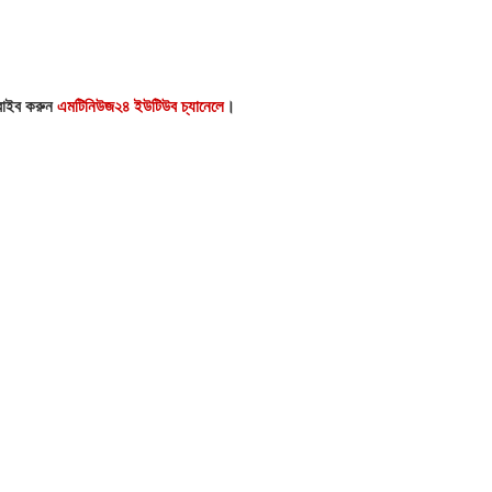
্রাইব করুন
এমটিনিউজ২৪ ইউটিউব চ্যানেলে
।