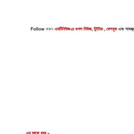
Follow
করুন
এমটিনিউজ২৪ গুগল নিউজ
,
টুইটার
,
ফেসবুক
এবং সাবস্ক
এর আরো খবর »