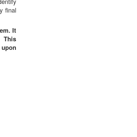
entify
 final
em. It
. This
s upon