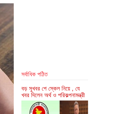
সর্বাধিক পঠিত
বড় সুখবর পে স্কেল নিয়ে , যে
খবর দিলেন অর্থ ও পরিকল্পনামন্ত্রী