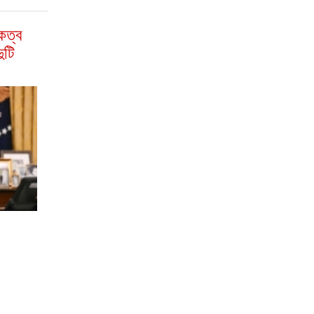
িকত্ব
ুটি