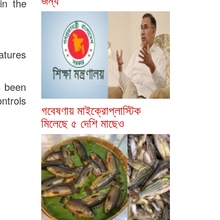
in the
atures
s been
ntrols
গবেষণায় মাইক্রোপ্লাস্টিক
মিলেছে ৫ দেশি মাছেও