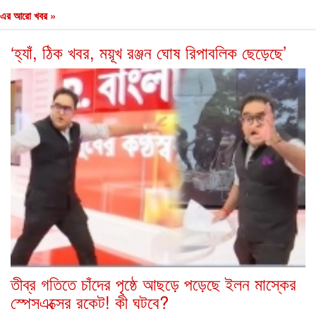
এর আরো খবর »
‘হ্যাঁ, ঠিক খবর, ময়ূখ রঞ্জন ঘোষ রিপাবলিক ছেড়েছে’
তীব্র গতিতে চাঁদের পৃষ্ঠে আছড়ে পড়েছে ইলন মাস্কের
স্পেসএক্সের রকেট! কী ঘটবে?