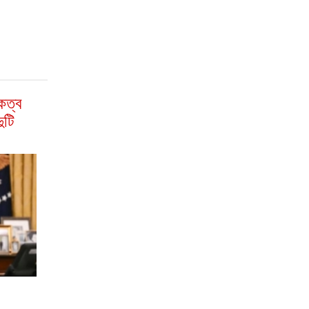
িকত্ব
ুটি