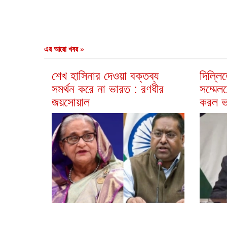
এর আরো খবর »
শেখ হাসিনার দেওয়া বক্তব্য
দিল্লি
সমর্থন করে না ভারত : রণধীর
সম্মেল
জয়সোয়াল
করল ভ