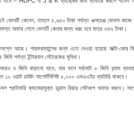
নো যাবে – HDFC বা J & K ব্যাঙ্কের কার্ড ব্যবহার করলে পাবেন 
ই ফোনটি কেনেন, তাহলে ৫,৬৫০ টাকা পর্যন্ত এক্সচেঞ্জ বোনাস কাজে
শত সমস্ত অফার পেলে ফোনটি কেনার জন্য খরচ হবে মাত্র ৩৪৯ টাকা।
লে আছে। পারফরম্যান্সের জন্য এতে দেওয়া হয়েছে অক্টা-কোর মিড
৪ জিবি পর্যন্ত ইন্টারনাল স্টোরেজের সুবিধা।
াসিটি আরও ৪ জিবি বাড়ানো যাবে, যার ফলে সর্বমোট ৮ জিবি র‌্যাম ব্যব
১০ ওয়াট চার্জিং সাপোর্টবিশিষ্ট ৫,০০০ এমএএইচ ব্যাটারি থাকবে।
েল প্রাইমারি ক্যামেরাযুক্ত ডুয়াল রিয়ার সেটআপ অফার করবে। সা