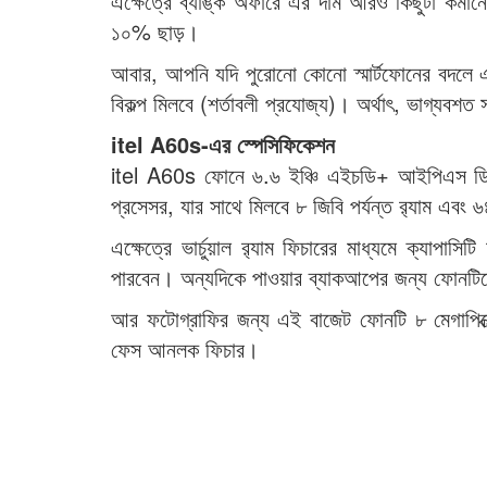
এক্ষেত্রে ব্যাঙ্ক অফারে এর দাম আরও কিছুটা কমা
১০% ছাড়।
আবার, আপনি যদি পুরোনো কোনো স্মার্টফোনের বদলে এ
বিকল্প মিলবে (শর্তাবলী প্রযোজ্য)। অর্থাৎ, ভাগ্যব
itel A60s-এর স্পেসিফিকেশন
itel A60s ফোনে ৬.৬ ইঞ্চি এইচডি+ আইপিএস ডিসপ্
প্রসেসর, যার সাথে মিলবে ৮ জিবি পর্যন্ত র‍্যাম এবং ৬
এক্ষেত্রে ভার্চুয়াল র‌্যাম ফিচারের মাধ্যমে ক্যাপ
পারবেন। অন্যদিকে পাওয়ার ব্যাকআপের জন্য ফোনটিতে 
আর ফটোগ্রাফির জন্য এই বাজেট ফোনটি ৮ মেগাপিক্স
ফেস আনলক ফিচার।