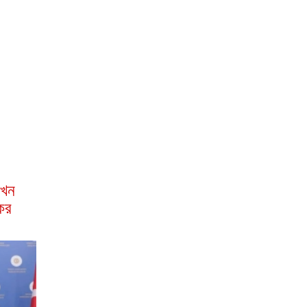
এখন
ের