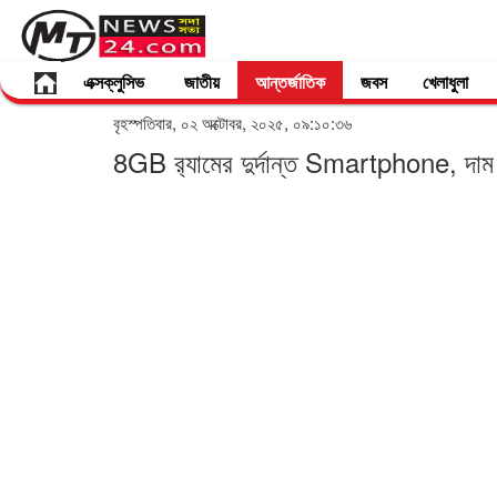
এক্সক্লুসিভ
জাতীয়
আন্তর্জাতিক
জবস
খেলাধুলা
বৃহস্পতিবার, ০২ অক্টোবর, ২০২৫, ০৯:১০:৩৬
8GB র‌্যামের দুর্দান্ত Smartphone, দাম