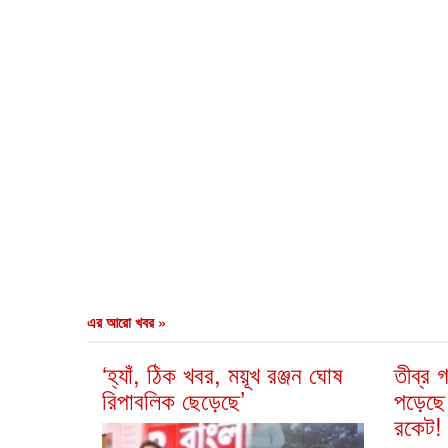
এর আরো খবর »
‘হ্যাঁ, ঠিক খবর, ময়ূখ রঞ্জন ঘোষ
তীব্র 
রিপাবলিক ছেড়েছে’
পড়েছে 
রকেট!