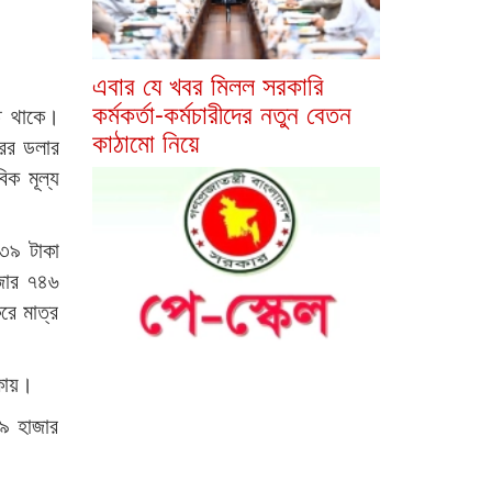
এবার যে খবর মিলল সরকারি
কর্মকর্তা-কর্মচারীদের নতুন বেতন
তে থাকে।
কাঠামো নিয়ে
রের ডলার
িক মূল্য
৬৩৯ টাকা
াজার ৭৪৬
রে মাত্র
াকায়।
 ৯ হাজার