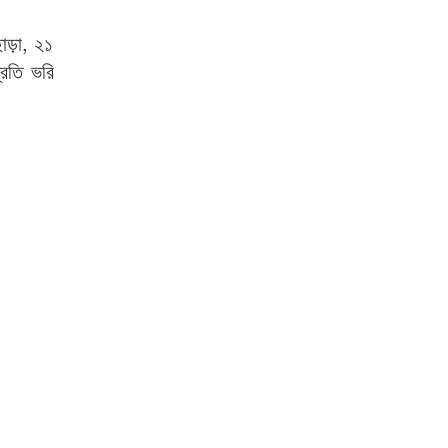
াড়া, ২১
্রতি ভরি