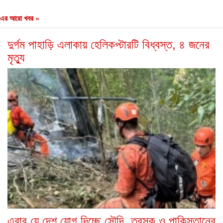
এর আরো খবর »
দুর্গম পাহাড়ি এলাকায় হেলিকপ্টারটি বিধ্বস্ত, ৪ জনের
মৃত্যু
এবার যে দেশ যোগ দিচ্ছে সৌদি, তুরস্ক ও পাকিস্তানের