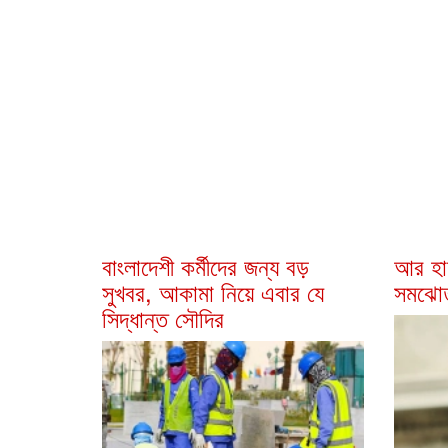
বাংলাদেশী কর্মীদের জন্য বড়
আর হাম
সুখবর, আকামা নিয়ে এবার যে
সমঝোতা
সিদ্ধান্ত সৌদির