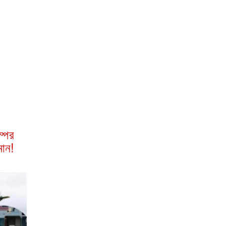
্পের
মান!