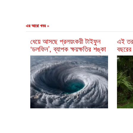
এর আরো খবর »
ধেয়ে আসছে প্রলয়ংকরী টাইফুন
এই তর
‌‘ডলফিন’, ব্যাপক ক্ষয়ক্ষতির শঙ্কা
বছরের 