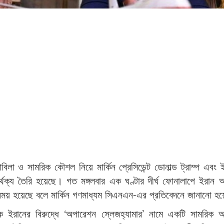
াবিলা ও সামরিক কৌশল নিয়ে মার্কিন প্রেসিডেন্ট ডোনাল্ড ট্রাম্প এবং ই
তপার্থক্য তৈরি হয়েছে। গত মঙ্গলবার এক ঘণ্টার দীর্ঘ ফোনালাপে ইরান 
িনিময় হয়েছে বলে মার্কিন গণমাধ্যম সিএনএন-এর প্রতিবেদনে জানানো হ
হুকে ইরানের বিরুদ্ধে ‘অপারেশন স্লেজহ্যামার’ নামে একটি সামরিক 