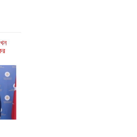
এখন
ের