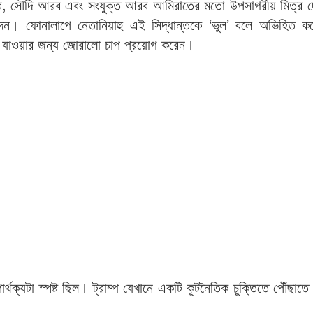
াতার, সৌদি আরব এবং সংযুক্ত আরব আমিরাতের মতো উপসাগরীয় মিত্র 
দেন। ফোনালাপে নেতানিয়াহু এই সিদ্ধান্তকে ‘ভুল’ বলে অভিহিত ক
লিয়ে যাওয়ার জন্য জোরালো চাপ প্রয়োগ করেন।
র্থক্যটা স্পষ্ট ছিল। ট্রাম্প যেখানে একটি কূটনৈতিক চুক্তিতে পৌঁছাতে