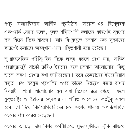
পণ্য বাজারবিষয়ক আর্থিক প্রতিষ্ঠান 'মারেক্স'-এর বিশ্লেষক
এডওয়ার্ড মেয়ার বলেন, মূলত শক্তিশালী ডলারের কারণেই স্বর্ণের
দাম নিচের দিকে নামছে। আর বিশ্বজুড়ে চলমান উচ্চ সুদহারের
কারণেই ডলারের অবস্থান এমন শক্তিশালী হয়ে উঠেছে।
ভূ-রাজনৈতিক পরিস্থিতির দিকে লক্ষ্য করলে দেখা যায়, মার্কিন
পররাষ্ট্রমন্ত্রী মার্কো রুবিও ইরানের সঙ্গে চলমান আলোচনায় 'কিছু
ভালো লক্ষণ' দেখার কথা জানিয়েছেন। তবে তেহরানের ইউরেনিয়াম
মজুত এবং হরমুজ প্রণালির ওপর তাদের নিয়ন্ত্রণ বজায় রাখার
বিষয়টি এখনো আলোচনার মূল বাধা হিসেবে রয়ে গেছে। ফলে
যুক্তরাষ্ট্র ও ইরানের মধ্যকার এ শান্তি আলোচনা কতটুকু সফল
হবে, তা নিয়ে বিনিয়োগকারীদের মনে সংশয় থাকায় অপরিশোধিত
তেলের দাম আরও বেড়েছে।
তেলের এ চড়া দাম বিশ্ব অর্থনীতিতে মুদ্রাস্ফীতির ঝুঁকি বাড়িয়ে