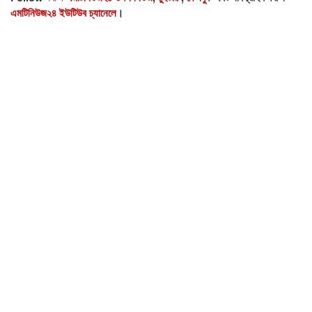
এমটিনিউজ২৪ ইউটিউব চ্যানেলে
।