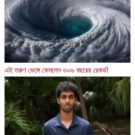
এই তরুণ ভেঙ্গে ফেললেন ৩০৬ বছরের রেকর্ড!