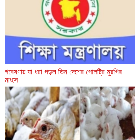
গবেষণায় যা ধরা পড়ল তিন দেশের পোলট্রি মুরগির
মাংসে