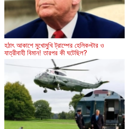
হঠাৎ আকাশে মুখোমুখি ট্রাম্পের হেলিকপ্টার ও
যাত্রীবাহী বিমান! তারপর কী ঘটেছিল?