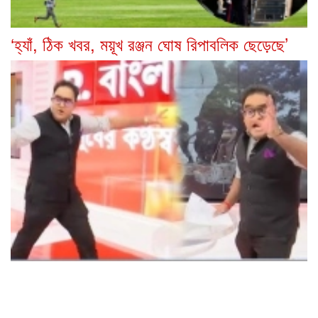
‘হ্যাঁ, ঠিক খবর, ময়ূখ রঞ্জন ঘোষ রিপাবলিক ছেড়েছে’