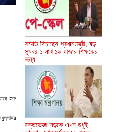
সম্মতি দিয়েছেন প্রধানমন্ত্রী, বড়
সুখবর ১ লাখ ১৯ হাজার শিক্ষকের
জন্য
্ততা শুরু
বুল্লাহর
রক্তভেজা সড়কে এখন শুধুই
কান্না, এখন পর্যন্ত ১৬ জনের