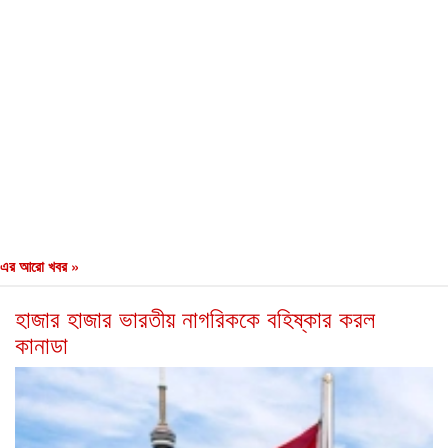
এর আরো খবর »
হাজার হাজার ভারতীয় নাগরিককে বহিষ্কার করল
কানাডা