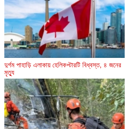
দুর্গম পাহাড়ি এলাকায় হেলিকপ্টারটি বিধ্বস্ত, ৪ জনের
মৃত্যু