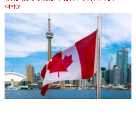
কানাডা