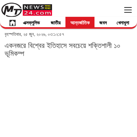
এক্সক্লুসিভ
জাতীয়
আন্তর্জাতিক
জবস
খেলাধুলা
বৃহস্পতিবার, ২৫ জুন, ২০২৬, ০৩:১২:৫৭
একনজরে বিশ্বের ইতিহাসে সবচেয়ে শক্তিশালী ১০
ভূমিকম্প