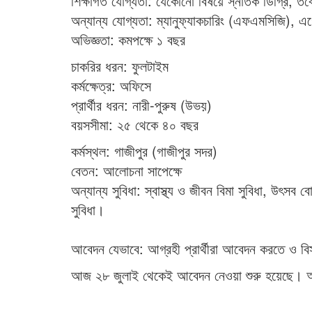
শিক্ষাগত যোগ্যতা: যেকোনো বিষয়ে স্নাতক ডিগ্রি, তবে
অন্যান্য যোগ্যতা: ম্যানুফ্যাকচারিং (এফএমসিজি), এ
অভিজ্ঞতা: কমপক্ষে ১ বছর
চাকরির ধরন: ফুলটাইম
কর্মক্ষেত্র: অফিসে
প্রার্থীর ধরন: নারী-পুরুষ (উভয়)
বয়সসীমা: ২৫ থেকে ৪০ বছর
কর্মস্থল: গাজীপুর (গাজীপুর সদর)
বেতন: আলোচনা সাপেক্ষে
অন্যান্য সুবিধা: স্বাস্থ্য ও জীবন বিমা সুবিধা, উৎসব বো
সুবিধা।
আবেদন যেভাবে: আগ্রহী প্রার্থীরা আবেদন করতে ও বিস
আজ ২৮ জুলাই থেকেই আবেদন নেওয়া শুরু হয়েছে। আ