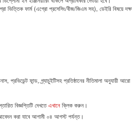
 ডিপ্লোমা ইন ইঞ্জিনিয়ারিং থাকলে অগ্রাধিকার দেওয়া হবে।
গ্রো ভিত্তিক ফার্ম (এগ্রো প্রসেসিং/বীজ/জিএম সহ), ডেইরি বিষয়ে দক
নাস, প্রভিডেন্ট ফান্ড, গ্র্যাচুইটিসহ প্রতিষ্ঠানের নীতিমালা অনুযায়ী আরো
্তারিত বিজ্ঞপ্তিটি দেখতে
এখানে
ক্লিক করুন।
বেদন করা যাবে আগামী ০৪ আগস্ট পর্যন্ত।