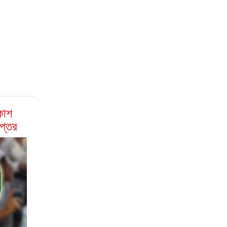
কাশ
দপ্তর