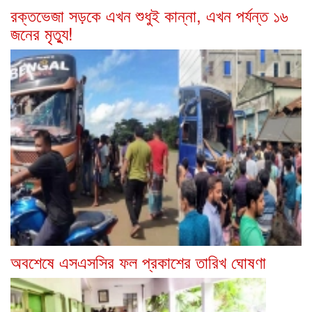
রক্তভেজা সড়কে এখন শুধুই কান্না, এখন পর্যন্ত ১৬
জনের মৃত্যু!
অবশেষে এসএসসির ফল প্রকাশের তারিখ ঘোষণা