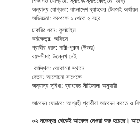
শিক্ষাগত যোগ্যতা: স্নাতক/স্নাতকোত্তর ডিগ্রি
অন্যান্য যোগ্যতা: বাংলাদেশ ব্যাংকের টেকসই অর্থা
অভিজ্ঞতা: কমপক্ষে ১ থেকে ২ বছর
চাকরির ধরন: ফুলটাইম
কর্মক্ষেত্র: অফিসে
প্রার্থীর ধরন: নারী-পুরুষ (উভয়)
বয়সসীমা: উল্লেখ নেই
কর্মস্থল: যেকোনো স্থানে
বেতন: আলোচনা সাপেক্ষে
অন্যান্য সুবিধা: ব্যাংকের নীতিমালা অনুযায়ী
আবেদন যেভাবে: আগ্রহী প্রার্থীরা আবেদন করতে ও বিস
০২ নভেম্বর থেকেই আবেদন নেওয়া শুরু হয়েছে। আবেদ