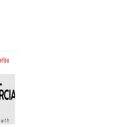
াকরির