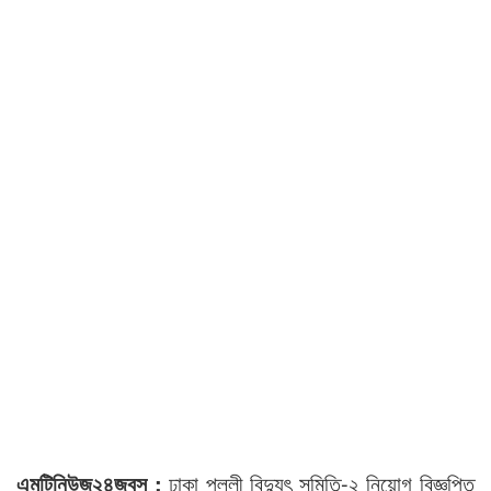
এমটিনিউজ২৪জবস :
ঢাকা পল্লী বিদ্যুৎ সমিতি-২ নিয়োগ বিজ্ঞপ্তি