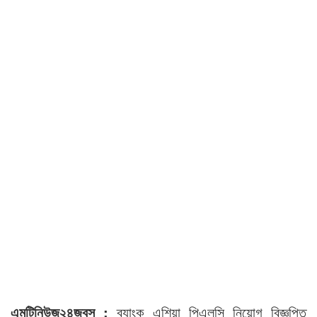
এমটিনিউজ২৪জবস :
ব্যাংক এশিয়া পিএলসি নিয়োগ বিজ্ঞপ্তি