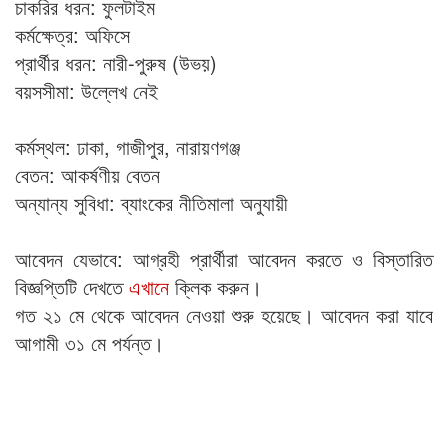
চাকরির ধরন: ফুলটাইম
কর্মক্ষেত্র: অফিসে
প্রার্থীর ধরন: নারী-পুরুষ (উভয়)
বয়সসীমা: উল্লেখ নেই
কর্মস্থল: ঢাকা, গাজীপুর, নারায়ণগঞ্জ
বেতন: আকর্ষণীয় বেতন
অন্যান্য সুবিধা: ব্যাংকের নীতিমালা অনুযায়ী
আবেদন যেভাবে: আগ্রহী প্রার্থীরা আবেদন করতে ও বিস্তারিত
বিজ্ঞপ্তিটি দেখতে
এখানে
ক্লিক করুন।
গত ২১ মে থেকে আবেদন নেওয়া শুরু হয়েছে। আবেদন করা যাবে
আগামী ৩১ মে পর্যন্ত।