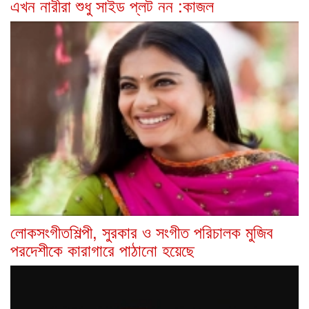
এখন নারীরা শুধু সাইড প্লট নন :কাজল
লোকসংগীতশিল্পী, সুরকার ও সংগীত পরিচালক মুজিব
পরদেশীকে কারাগারে পাঠানো হয়েছে