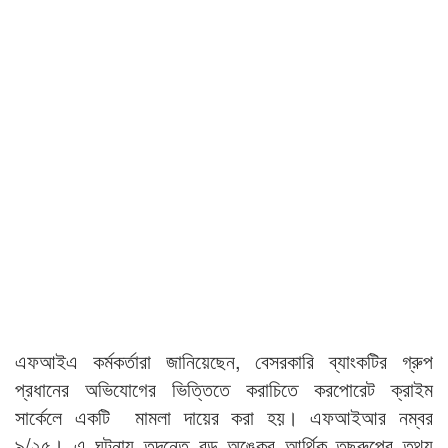
এফআইএ কর্মকর্তারা জানিয়েছেন, বেসরকারি ব্যাংকটির গ্রুপ
প্রধানের অভিযোগের ভিত্তিতে করাচিতে করপোরেট ক্রাইম
সার্কেলে একটি মামলা দায়ের করা হয়। এফআইআর নম্বর
৯/২৫। এ ঘটনায় তদন্তে বড় অঙ্কের আর্থিক তছরুপের তথ্য