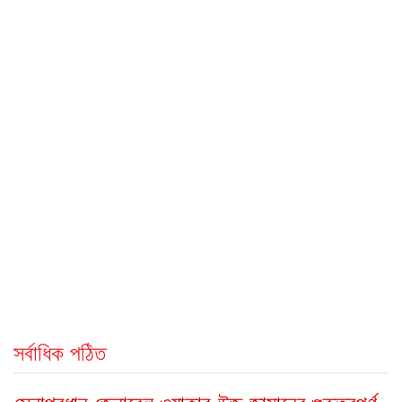
সর্বাধিক পঠিত
সেনাপ্রধান জেনারেল ওয়াকার-উজ-জামানের গুরুত্বপূর্ণ