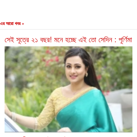
এর আরো খবর »
সেই সূত্রে ২১ বছর! মনে হচ্ছে এই তো সেদিন : পূর্ণিমা