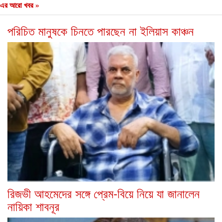
এর আরো খবর »
পরিচিত মানুষকে চিনতে পারছেন না ইলিয়াস কাঞ্চন
রিজভী আহমেদের সঙ্গে প্রেম-বিয়ে নিয়ে যা জানালেন
নায়িকা শাবনূর