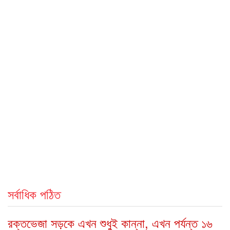
সর্বাধিক পঠিত
রক্তভেজা সড়কে এখন শুধুই কান্না, এখন পর্যন্ত ১৬