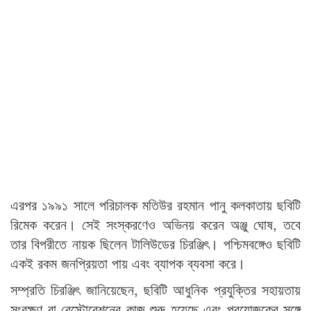
এরপর ১৯৯১ সালে পরিচালক মতিউর রহমান পানু কলকাতায় ছবিটি
রিমেক করেন। সেই সংস্করণেও অভিনয় করেন অঞ্জু ঘোষ, তবে
তার বিপরীতে নায়ক ছিলেন টালিউডের চিরঞ্জিৎ। পশ্চিমবঙ্গেও ছবিটি
একই রকম জনপ্রিয়তা পায় এবং ব্যাপক ব্যবসা করে।
সম্প্রতি চিরঞ্জিৎ জানিয়েছেন, ছবিটি আধুনিক প্রযুক্তির সহায়তায়
সংরক্ষণ বা রেস্টোরেশনের কাজ শুরু হয়েছে এবং প্রযোজকের সঙ্গে