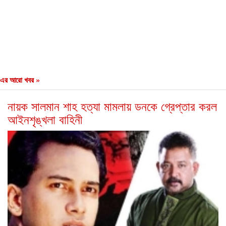
এর আরো খবর »
নায়ক সালমান শাহ হত্যা মামলায় ডনকে গ্রেপ্তার করল
আইনশৃঙ্খলা বাহিনী