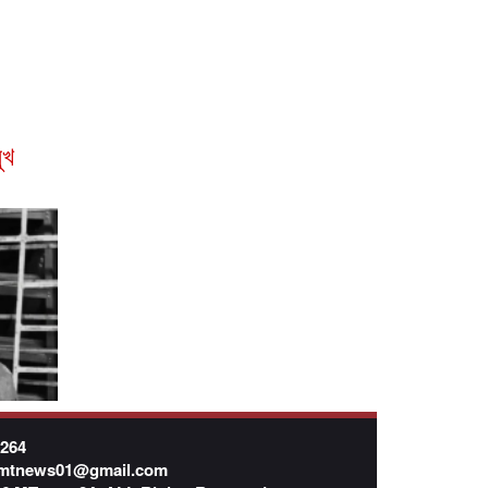
ুখ
7264
mtnews01@gmail.com