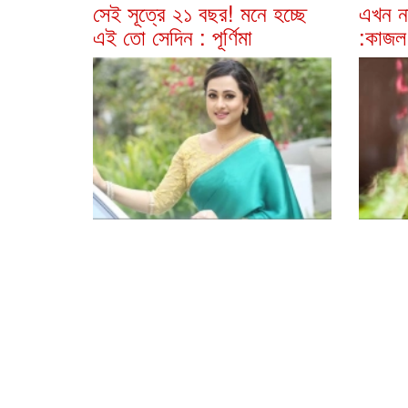
সেই সূত্রে ২১ বছর! মনে হচ্ছে
এখন না
এই তো সেদিন : পূর্ণিমা
:কাজল