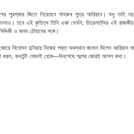
পের পুরস্কার জিতে নিয়েছেন শাহরুখ পুত্র আরিয়ান। শুধু তাই নয়
ম্মাননাও। তবে এই কৃতিত্ব তিনি একা নেননি; চিত্রনাট্যের এই রাজকীয় 
দ্দিকী ও মানব চৌহানের সঙ্গে।
 জোরে বিনোদন দুনিয়ায় নিজের শক্ত অবস্থান জানান দিলেন আরিয়ান
াণ করল, কনটেন্ট যেমনই হোক—দিনশেষে গল্পের জোরই আসল কথা।