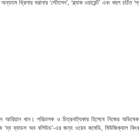
যতম থ্রিলার ঘরানার ‘স্টোলেন’, ‘ব্ল্যাক ওয়ারেন্ট’ এবং বহুল চর্চিত ‘দ
ন আরিয়ান খান। পরিচালক ও চিত্রনাট্যকার হিসেবে নিজের অভিষেক 
জ ‘দ্য ব্যাডস অব বলিউড’-এর জন্য ওয়েব কমেডি, মিউজিক্যাল কিংবা