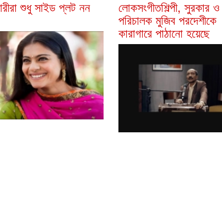
রীরা শুধু সাইড প্লট নন
লোকসংগীতশিল্পী, সুরকার ও
পরিচালক মুজিব পরদেশীকে
কারাগারে পাঠানো হয়েছে