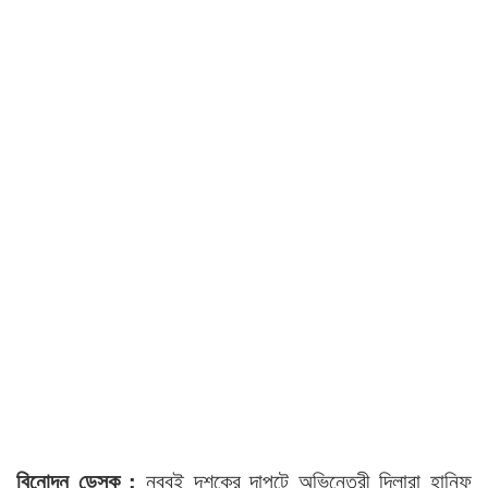
বিনোদন ডেস্ক :
নব্বই দশকের দাপুটে অভিনেত্রী দিলারা হানিফ