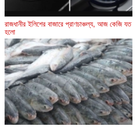
রাজধানীর ইলিশের বাজারে প্রাণচাঞ্চল্য, আজ কেজি যত
হলো