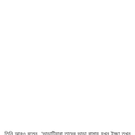
তিনি আরও বলেন, ‘ভাড়াটিয়ারা তাদের ভাড়া বাসায় যখন ইচ্ছা তখন