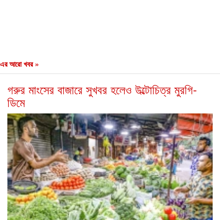
এর আরো খবর »
গরুর মাংসের বাজারে সুখবর হলেও উল্টোচিত্র মুরগি-
ডিমে