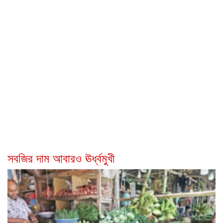
সবজির দাম আবারও ঊর্ধ্বমুখী