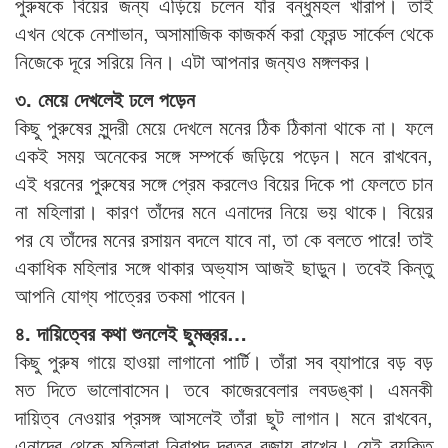
পুরুষকে বিয়ের জন্য এড়িয়ে চলেন যাঁর বন্ধুমহল খারাপ। তাই
এখন থেকে নেশাভান, অসামাজিক কাজকর্ম করা ফ্রেন্ড সার্কেল থেকে
নিজেকে দূরে সরিয়ে নিন। এটা আপনার জন্যও মঙ্গলকর।
৩. মেয়ে দেখলেই ঢলে পড়েন
কিছু পুরুষের সুন্দরী মেয়ে দেখলে মনের ঠিক ঠিকানা থাকে না। ফলে
একই সময় অনেকের সঙ্গে সম্পর্কে জড়িয়ে পড়েন। মনে রাখবেন,
এই ধরনের পুরুষের সঙ্গে প্রেম করলেও বিয়ের দিকে পা ফেলতে চান
না মহিলারা। কারণ তাঁদের মনে এনাদের নিয়ে ভয় থাকে। বিয়ের
পর যে তাঁদের মনের রসায়ন বদলে যাবে না, তা কে বলতে পারে! তাই
একাধিক মহিলার সঙ্গে থাকার অভ্যাস আজই ছাড়ুন। তবেই কিন্তু
আপনি যোগ্য পাত্রের তকমা পাবেন।
৪. দায়িত্বের কথা শুনলেই ছুমন্ত্রর…
কিছু পুরুষ গায়ে হাওয়া লাগানো পার্টি। তাঁরা সব ব্যাপারে বড় বড়
মত দিতে ভালোবাসেন। তবে কাজেরবেলার লবডঙ্কা। এমনকী
দায়িত্ব নেওয়ার প্রসঙ্গ আসলেই তাঁরা ছুট লাগান। মনে রাখবেন,
এনাদের থেকে মহিলারা নিরাপদ দূরত্ব বজায় রাখেন। যেই ব্যক্তি