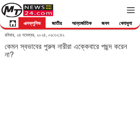
এক্সক্লুসিভ
জাতীয়
আন্তর্জাতিক
জবস
খেলাধুলা
রবিবার, ২৪ নভেম্বর, ২০২৪, ০৬:৩২:৪২
কেমন স্বভাবের পুরুষ নারীরা এক্কেবারে পছন্দ করেন
না?