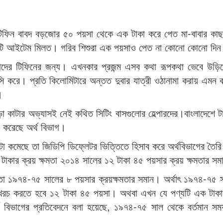
 টিফিন বাবদ বড়জোর ৫০ পয়সা থেকে এক টাকা করে পেত মা-বাবার কা
কটি আইটেম মিলত। গরিব শিশুরা এক পয়সাও পেত না কোনো কোনো দি
্চাদের টিফিনের জন্য। এখনকার প্রজন্ম এসব কথা রূপকথা ভেবে উড়
সি করে। প্রতি কিলোমিটারে অন্তত দুবার যাত্রী ওঠানামা করায় এমন 
।
 কাটার অভ্যাসই নেই কথিত সিটিং বাসগুলোর হেল্পারদের।বাংলাদেশে ট
রি করেছে অর্থ বিভাগ।
টা কমেছে তা জিডিপি ডিফ্লেটর ভিত্তিতে হিসাব করে অর্থবিভাগের তৈর
টাকার ক্রয় ক্ষমতা ২০১৪ সালের ১২ টাকা ৪৫ পয়সার ক্রয় ক্ষমতার স
মতা ১৯৭৪-৭৫ সালের ৮ পয়সার ক্রয়ক্ষমতার সমান। অর্থাৎ ১৯৭৪-৭৫
 খরচ করতে হবে ১২ টাকা ৪৫ পয়সা। অথবা এখন যে পণ্যটি এক টাকা
িভাগের প্রতিবেদনে বলা হয়েছে, ১৯৭৪-৭৫ সাল থেকে বর্তমান সময় 