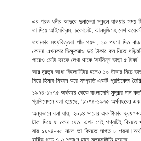
এর পরও ধনীর আদুরে দুলালেরা স্কুলে যাওয়ার সময়
তা দিয়ে আইসক্রিম, চকোলেট, ঝালমুড়িসহ বেশ কয়ে
তখনকার মধ্যবিত্তরা পাঁচ পয়সা, ১০ পয়সা দিত বাচ
কেননা এখনকার ভিক্ষুকরাও দুই টাকার কম নিতে গড়িম
গায়েও মোটা হরফে লেখা থাকে ‘সর্বনিম্ন ভাড়া ৫ টাকা’
আর দূরত্ব আধা কিলোমিটার হলেও ১০ টাকার নিচে ভাড়া
নিয়ে হিসাব-নিকাশ করে সম্প্রতি একটি প্রতিবেদন তৈ
১৯৭৪-১৯৭৫ অর্থবছর থেকে বাংলাদেশি মুদ্রার মান কত
প্রতিবেদনে বলা হয়েছে, ‘১৯৭৪-১৯৭৫ অর্থবছরের এক 
অন্যভাবে বলা যায়, ২০১৪ সালের এক টাকার ক্রয়ক্ষ
টাকা দিয়ে যা কেনা যেত, এখন সেই পণ্যটিই কিনতে
যায় ১৯৭৪-৭৫ সালে তা কিনতে লাগত ৮ পয়সা।অর্থ ব
বার্ষিক গড়ে ৭.৩ শতাংশ হারে মূল্যস্ফীতি হয়েছে।