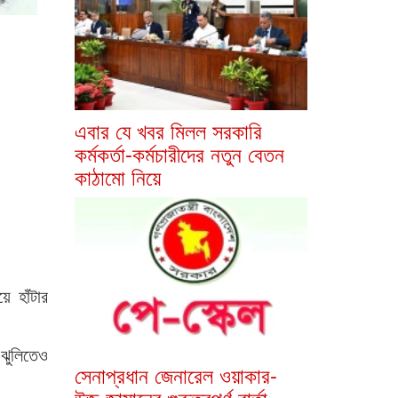
এবার যে খবর মিলল সরকারি
কর্মকর্তা-কর্মচারীদের নতুন বেতন
কাঠামো নিয়ে
 হাঁটার
 ঝুলিতেও
সেনাপ্রধান জেনারেল ওয়াকার-
উজ-জামানের গুরুত্বপূর্ণ বার্তা