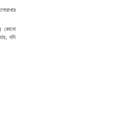
লোরাখার
না। কোনো
যায়, যদি