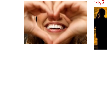
আকৃষ্ট