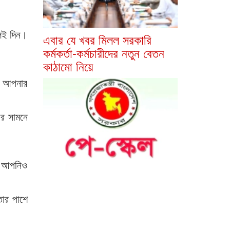
েই দিন।
এবার যে খবর মিলল সরকারি
কর্মকর্তা-কর্মচারীদের নতুন বেতন
কাঠামো নিয়ে
খে আপনার
র সামনে
তে আপনিও
তার পাশে