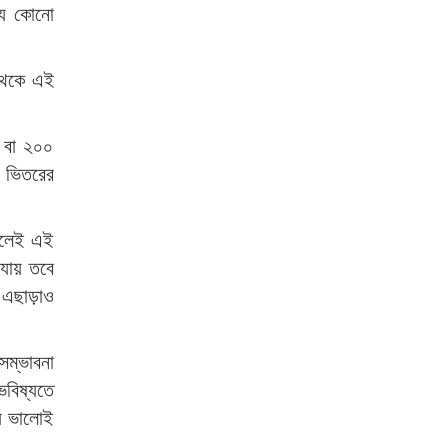
ন্য কোনো
থেকে এই
০ বা ২০০
া ভিতরের
়ালেই এই
যায় তবে
 এছাড়াও
সম্ভাবনা
ভবিষ্যতে
 ভালোই