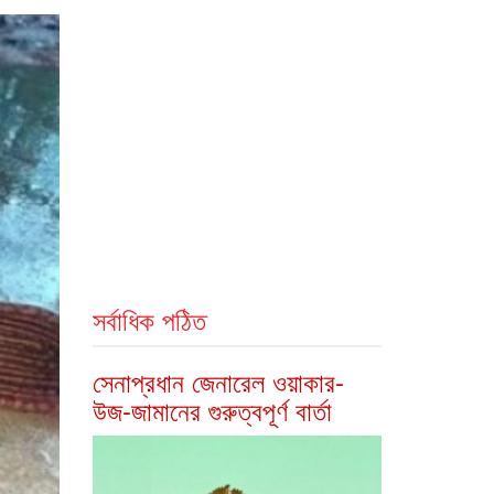
সর্বাধিক পঠিত
সেনাপ্রধান জেনারেল ওয়াকার-
উজ-জামানের গুরুত্বপূর্ণ বার্তা