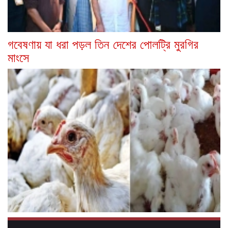
গবেষণায় যা ধরা পড়ল তিন দেশের পোলট্রি মুরগির
মাংসে