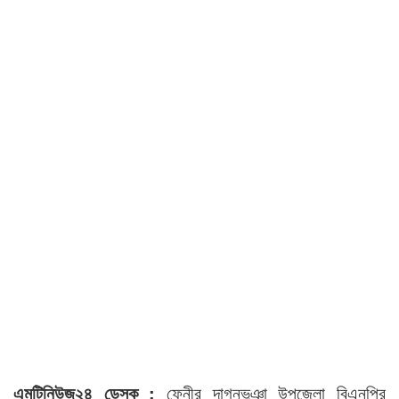
এমটিনিউজ২৪ ডেস্ক :
ফেনীর দাগনভূঞা উপজেলা বিএনপির