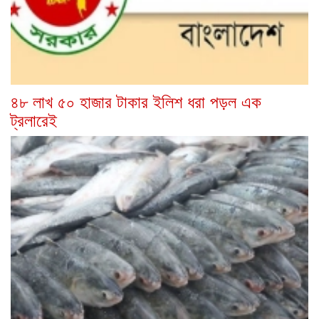
৪৮ লাখ ৫০ হাজার টাকার ইলিশ ধরা পড়ল এক
ট্রলারেই