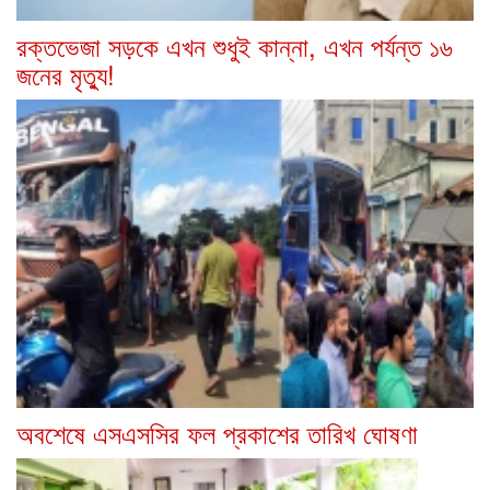
রক্তভেজা সড়কে এখন শুধুই কান্না, এখন পর্যন্ত ১৬
জনের মৃত্যু!
অবশেষে এসএসসির ফল প্রকাশের তারিখ ঘোষণা