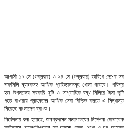
আগামী ১৭ মে (শুক্রবার) ও ২৪ মে (শুক্রবার) তারিখে দেশের সব
তফসিলি ব্যাংকসহ আর্থিক প্রতিষ্ঠানসমূহ খোলা থাকবে। পবিত্র
হজ উপলক্ষ্যে সরকারি ছুটি ও সাপ্তাহিক বন্ধ মিলিয়ে টানা ছুটি
পড়ে যাওয়ায় গ্রাহকদের আর্থিক সেবা নিশ্চিত করতে এ সিদ্ধান্ত
নিয়েছে বাংলাদেশ ব্যাংক।
নির্দেশনায় বলা হয়েছে, জনপ্রশাসন মন্ত্রণালয়ের নির্দেশনা মোতাবেক
ফাইন্যান্স কোম্পানিগুলোর সব ব্যবসা কেন্দ্র, শাখা ও বুথ আসন্ন