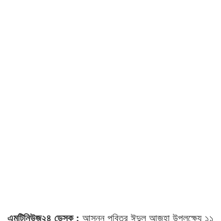
এমটিনিউজ২৪ ডেস্ক :
আসন্ন পবিত্র ঈদুল আজহা উপলক্ষ্যে ১১