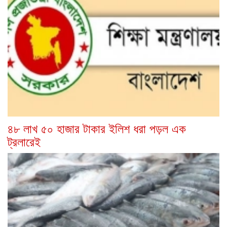
৪৮ লাখ ৫০ হাজার টাকার ইলিশ ধরা পড়ল এক
ট্রলারেই