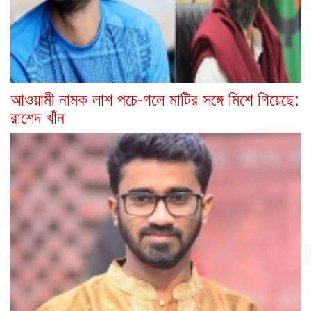
আওয়ামী নামক লাশ পচে-গলে মাটির সঙ্গে মিশে গিয়েছে:
রাশেদ খাঁন