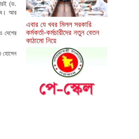
তারই (ড.
হবে। আর
এবার যে খবর মিলল সরকারি
কর্মকর্তা-কর্মচারীদের নতুন বেতন
 এ দেশের
কাঠামো নিয়ে
িদ হোসেন