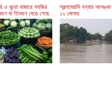
ি ও খুচরা বাজারে সবজির
স্বল্পমেয়াদি বন্যার আশঙ্ক
বিগুণ বা তিনগুণ বেড়ে গেছে
১২ জেলায়