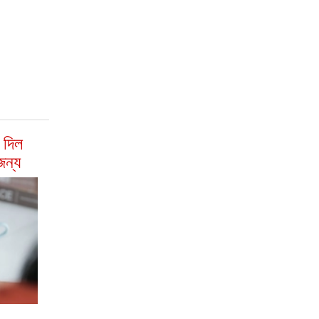
 দিল
জন্য