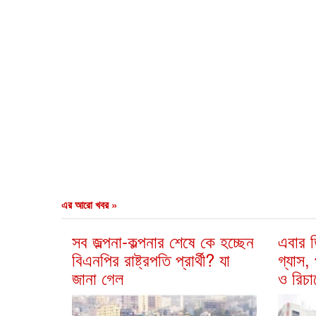
এর আরো খবর »
সব জল্পনা-কল্পনার শেষে কে হচ্ছেন
এবার ড
বিএনপির রাষ্ট্রপতি প্রার্থী? যা
গ্যাস,
জানা গেল
ও রিচার