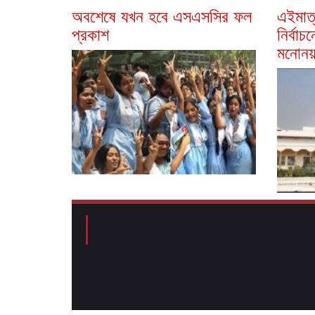
অবশেষে যখন হবে এসএসসির ফল
এইমাত্
প্রকাশ
নির্বা
মনোনয়