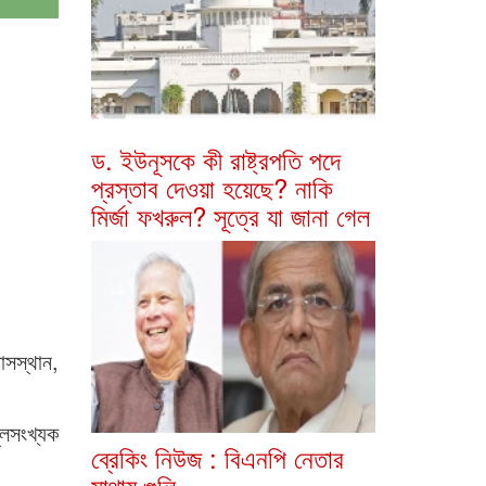
ড. ইউনূসকে কী রাষ্ট্রপতি পদে
প্রস্তাব দেওয়া হয়েছে? নাকি
মির্জা ফখরুল? সূত্রে যা জানা গেল
াসস্থান,
ুলসংখ্যক
ব্রেকিং নিউজ : বিএনপি নেতার
মাথায় গুলি