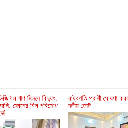
িজিটাল ঋণ মিলবে বিদ্যুৎ,
রাষ্ট্রপতি প্রার্থী ঘোষণা ক
 পানি, ফোনের বিল পরিশোধ
দলীয় জোট
্জে