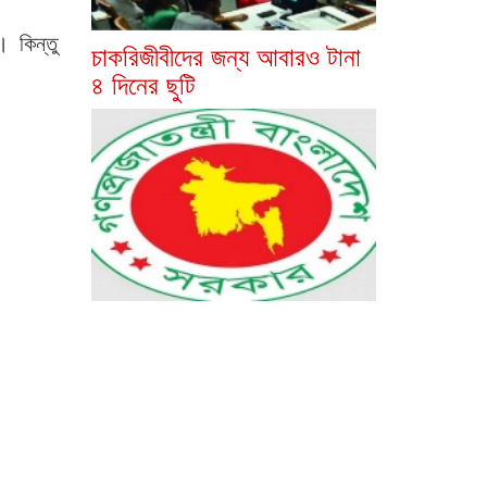
 কিন্তু
চাকরিজীবীদের জন্য আবারও টানা
৪ দিনের ছুটি