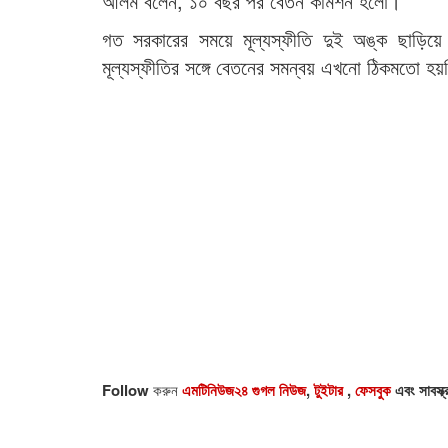
আলম বলেন, ১০ বছর পর বেতন কমিশন হলো।
গত সরকারের সময়ে মূল্যস্ফীতি দুই অঙ্ক ছাড়িয়
মূল্যস্ফীতির সঙ্গে বেতনের সমন্বয় এখনো ঠিকমতো 
Follow
করুন
এমটিনিউজ২৪ গুগল নিউজ
,
টুইটার
,
ফেসবুক
এবং সাবস্ক