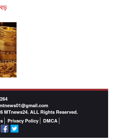
 বড়
7264
mtnews01@gmail.com
026 MTnews24. ALL Rights Reserved.
Us
Privacy Policy
DMCA