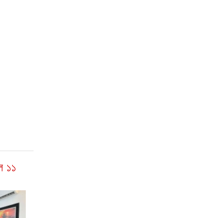
রল ১১