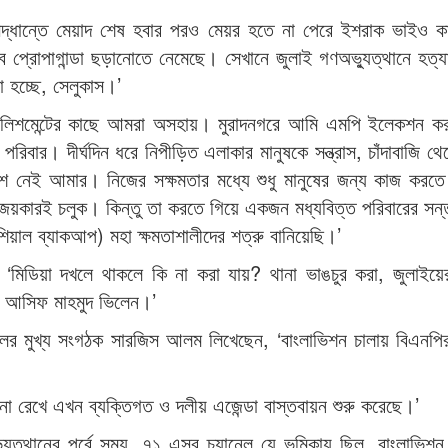
ি সিদ্ধান্তে মেয়াদ শেষ হবার পরও মেয়র হতে না পেরে ইশরাক ভাইও 
 প্রোপাগান্ডা ছড়ানোতে নেমেছে। সেখানে জুলাই গণঅভ্যুত্থানে হত্য
 হচ্ছে, সেলুকাস।’
্টাবলিশমেন্টের কাছে আমরা অসহায়। মুরাদনগরে আমি এমপি ইলেকশন ক
র। দীর্ঘদিন ধরে নিপীড়িত এলাকার মানুষকে সন্ত্রাস, চাঁদাবাজি থেক
 নেই আমার। নিজের সক্ষমতার মধ্যে শুধু মানুষের জন্য কাজ করতে 
য়জয়কারই চলুক। কিন্তু তা করতে গিয়ে একজন মধ্যবিত্ত পরিবারের সন্
িয়াল ব্যাকআপ) মহা ক্ষমতাশালীদের শত্রু বানিয়েছি।’
ন, ‘মিডিয়া দখলে থাকলে কি না করা যায়? থানা ভাঙচুর করা, জুলাইয়ে
র আসিফ মাহমুদ ভিলেন।’
চলের মুখ্য সংগঠক সারজিস আলম লিখেছেন, ‘বাংলাভিশন চালায় বিএনপ
া রেখে এখন ব্যক্তিগত ও দলীয় এজেন্ডা বাস্তবায়ন শুরু করেছে।’
ুত্থানের পূর্বে সময়, ৭১ এসব চ্যানেল যে ভূমিকায় ছিল, বাংলাভিশ