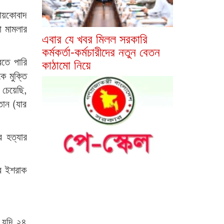
কায়কোবাদ
া মামলার
এবার যে খবর মিলল সরকারি
কর্মকর্তা-কর্মচারীদের নতুন বেতন
রতে পারি
কাঠামো নিয়ে
ে মুক্তি
চেয়েছি,
তান (যার
র হত্যার
ির ইশরাক
ন যদি ২৪