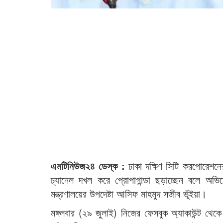
এমটিনিউজ২৪ ডেস্ক :
ঢাকা দক্ষিণ সিটি করপোরেশন
চ্যানেল দখল করে প্রোপাগান্ডা ছড়াচ্ছেন বলে অভ
মন্ত্রণালয়ের উপদেষ্টা আসিফ মাহমুদ সজীব ভূঁইয়া।
মঙ্গলবার (২৯ জুলাই) নিজের ফেসবুক অ্যাকাউন্ট থে