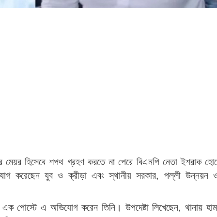
ের মেয়র হিসেবে শপথ গ্রহণ করতে না পেরে বিএনপি নেতা ইশরাক হোস
িযোগ করেছেন যুব ও ক্রীড়া এবং স্থানীয় সরকার, পল্লী উন্নয়ন 
কে এক পোস্টে এ অভিযোগ করেন তিনি। উপদেষ্টা লিখেছেন, থানায় হা