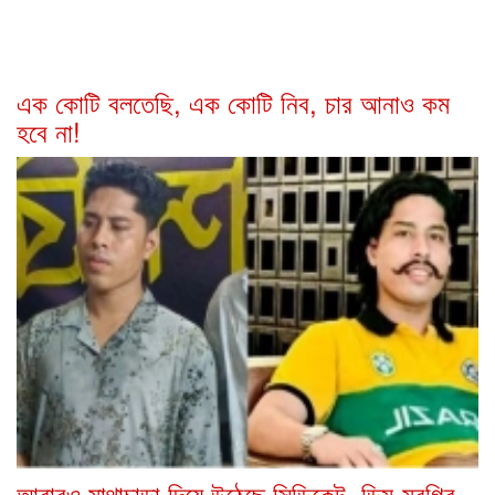
এক কোটি বলতেছি, এক কোটি নিব, চার আনাও কম
হবে না!
আবারও মাথাচাড়া দিয়ে উঠেছে সিন্ডিকেট, ডিম-মুরগির