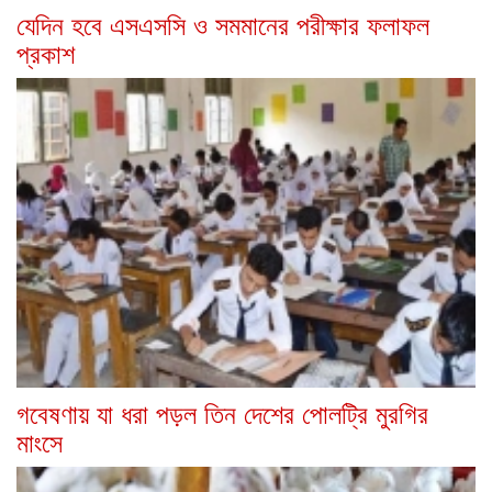
যেদিন হবে এসএসসি ও সমমানের পরীক্ষার ফলাফল
প্রকাশ
গবেষণায় যা ধরা পড়ল তিন দেশের পোলট্রি মুরগির
মাংসে