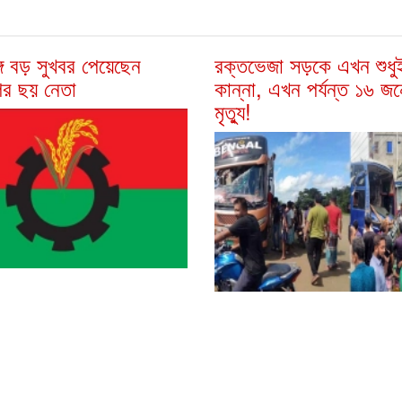
ে বড় সুখবর পেয়েছেন
রক্তভেজা সড়কে এখন শুধু
ির ছয় নেতা
কান্না, এখন পর্যন্ত ১৬ জ
মৃত্যু!