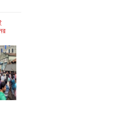
ই
নের