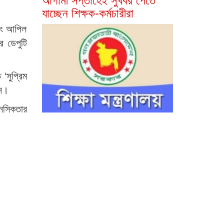
যাচ্ছেন শিক্ষক-কর্মচারীরা
এবং আপিল
র ডেপুটি
‘সুপ্রিম
েন।
ানসিকতার