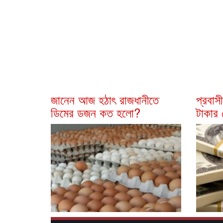
জানেন আজ হঠাৎ রাজধানীতে
প্রবা
ডিমের ডজন কত হলো?
টাকার 