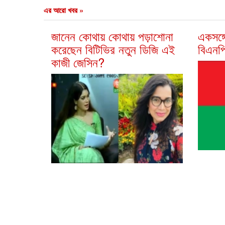
এর আরো খবর »
জানেন কোথায় কোথায় পড়াশোনা
একসঙ্গ
করেছেন বিটিভির নতুন ডিজি এই
বিএনপ
কাজী জেসিন?