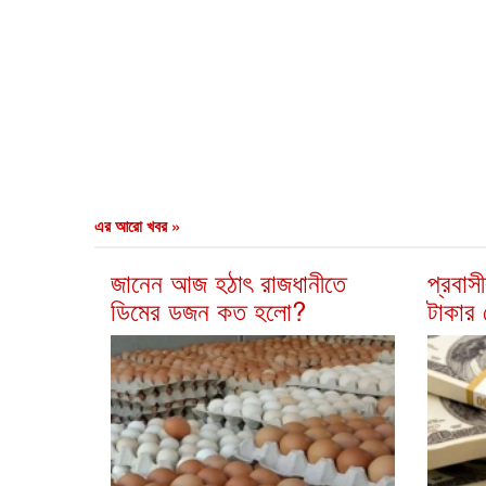
এর আরো খবর »
জানেন আজ হঠাৎ রাজধানীতে
প্রবা
ডিমের ডজন কত হলো?
টাকার 