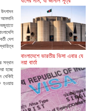
শ উৎপাদন
য় আমদানি
অজুহাতে
ংলাদেশি
র্তী দেশ
্থায়িত্ব
বাংলাদেশে ভারতীয় ভিসা এবার যে
নয়া বার্তা
র সন্ধান
রা হচ্ছে
ন থেকিই
ু হওয়ায়