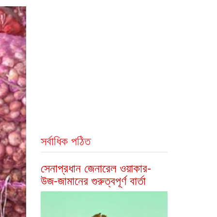
সর্বাধিক পঠিত
সেনাপ্রধান জেনারেল ওয়াকার-
উজ-জামানের গুরুত্বপূর্ণ বার্তা