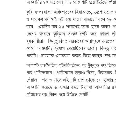
আমদানির ৪৭ শতাংশ। এভাবে দেশটি হয়ে উঠেছে পেঁয়
কৃষি সম্প্রসারণ অধিদপ্তরের হিসাবমতে, দেশে ৩৫ ল
ও সংরক্ষণ পর্যায়েই নষ্ট হয়ে যায়। বাজারে আসে ২৬
করে। এতদিন যার ৯০ শতাংশই আনা হতো ভারত থেকে। 
দেশের বাজারে কৃত্তিম সংকট তৈরি করে ফায়দা লুট
ব্যবসায়ীরা। কিন্তু বিগত সরকারের অনাগ্রহে ভারতের
থেকে আমদানির সুযোগ পেয়েছিলেন তারা। কিন্তু বাংল
পায়নি। ভারতকে একতরফা বাজার দিতে কাছের দেশগুল
আগস্টে রাজনৈতিক পটপরিবর্তনের পর উন্মুক্ত পদ্ধতি
পায় পাকিস্তানে। পাকিস্তান ছাড়াও মিসর, মিয়ানমার, চী
পেঁয়াজ। গত ৬ মাসে এই ৮টি দেশ থেকে ১৩ হাজার ৫
আমদানি হয়েছে ৬ হাজার ২৯১ টন, যা আমদানির ৪৭ শ
পেঁয়াজের বড় বিকল্প হয়ে উঠেছে দেশটি।