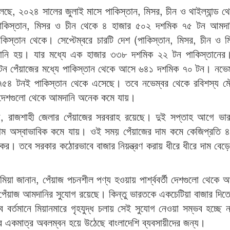
্যন বলছে, ২০২৪ সালের জুলাই মাসে পাকিস্তান, মিসর, চীন ও থাইল্যান্ড 
াকিস্তান, মিসর ও চীন থেকে ৪ হাজার ৫০২ দশমিক ৭৫ টন আমদা
্তান থেকে। সেপ্টেম্বরে চারটি দেশ (পাকিস্তান, মিসর, চীন ও ম
ানি হয়। যার মধ্যে এক হাজার ৩৩৮ দশমিক ২২ টন পাকিস্তানের
ন পেঁয়াজের মধ্যে পাকিস্তান থেকে আসে ৬৪১ দশমিক ৭০ টন। নভেম্
৫৪ টনই পাকিস্তান থেকে এসেছে। তবে নভেম্বর থেকে রবিশস্য মৌস
ের দেশগুলো থেকে আমদানি অনেক কমে যায়।
বাড়ী, রাজশাহী জেলার পেঁয়াজের সরবরাহ রয়েছে। দুই সপ্তাহ আগে ভ
দাম অস্বাভাবিক কমে যায়। ওই সময় পেঁয়াজের দাম কমে কেজিপ্রতি 
। তবে সরকার কঠোরভাবে বাজার নিয়ন্ত্রণ করায় ধীরে ধীরে দাম বেড়ে 
 মিয়া জানান, পেঁয়াজ পচনশীল পণ্য হওয়ায় পার্শ্ববর্তী দেশগুলো থেকে 
 পেঁয়াজ আমদানির সুযোগ রয়েছে। কিন্তু ভারতকে একচেটিয়া বাজার দিত
র্তমানে মিয়ানমারে গৃহযুদ্ধ চলায় সেই সুযোগ নেওয়া সম্ভব হচ্ছে
খার একমাত্র অবলম্বন হয়ে উঠেছে বাংলাদেশি ব্যবসায়ীদের জন্য।