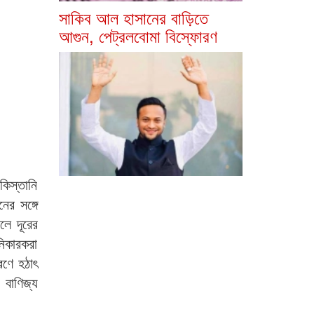
সাকিব আল হাসানের বাড়িতে
আগুন, পেট্রলবোমা বিস্ফোরণ
কিস্তানি
র সঙ্গে
লে দূরের
িকারকরা
রণে হঠাৎ
 বাণিজ্য