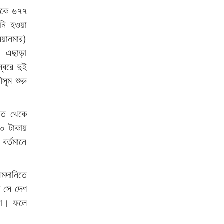
থেকে ৬৭৭
নি হওয়া
িয়ানমার)
। এছাড়া
বরে দুই
ুম শুরু
ারত থেকে
৪০ টাকায়
বর্তমানে
আমদানিতে
ে সে দেশ
 না। ফলে