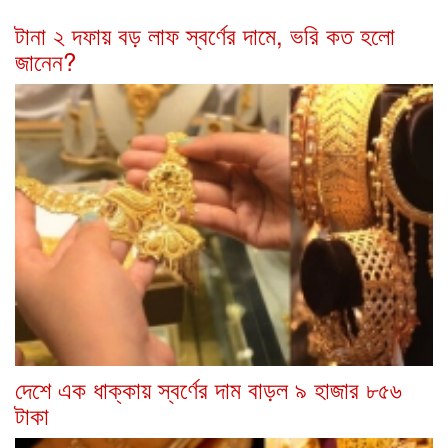
টানা ২ দফায় বড় লাফ স্বর্ণের দামে, ভরি কত হলো
জানেন?
দেশে এক ধাক্কায় স্বর্ণের দাম বাড়ল ৯ হাজার ৮৫৬
টাকা